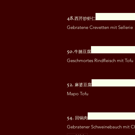
48.西芹炒虾仁
Gebratene Crevetten mit Sellerie
50.牛腩豆腐
Geschmortes Rindfleisch mit Tofu
52. 麻婆豆腐
Mapo Tofu
54. 回锅肉
Gebratener Schweinebauch mit Ch