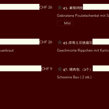
43. 麻辣鸡快
CHF 26
Gebratene Pouletschenkel mit Sic
Mild
45.排骨土豆烧扁豆
CHF 26
uerkraut
Geschmorte Rippchen mit Karto
47. 猪肉包 （2个）
CHF 9
Schweine Bao ( 2 stk.)