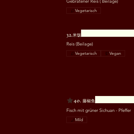
Gebratener Reis ( Beilage)
Vegetarisch
32.米饭
Reis (Beilage)
Vegetarisch
Vegan
40. 藤椒鱼
Fisch mit grüner Sichuan - Pfeffer
Mild