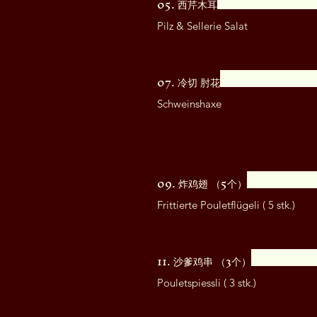
05. 西芹木耳
Pilz & Sellerie Salat
07. 冷切 肘花
Schweinshaxe
09. 炸鸡翅 （5个）
Frittierte Pouletflügeli ( 5 stk.)
11. 沙爹鸡串 （3个）
Pouletspiessli ( 3 stk.)