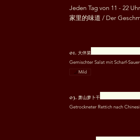
Jeden Tag von 11 - 22 Uh
家里的味道 / Der Geschma
01. 大伴菜
Gemischter Salat mit Scharf-Saue
Mild
03. 萧山萝卜干
Getrockneter Rettich nach Chinesi