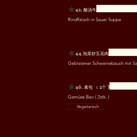
42. 酸汤牛
Rindfleisch in Sauer Suppe
44.泡菜炒五花肉
Gebratener Schweinebauch mit Sa
46. 素包 （ 2个 )
Gemüse Bao ( 2stk. )
Vegetarisch