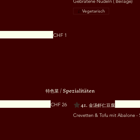
Gebratene Nudeln ( Beilage)
Vegetarisch
CHF 1
特色菜 / Spezialitäten
41. 金汤虾仁豆腐
CHF 26
Crevetten & Tofu mit Abalone -