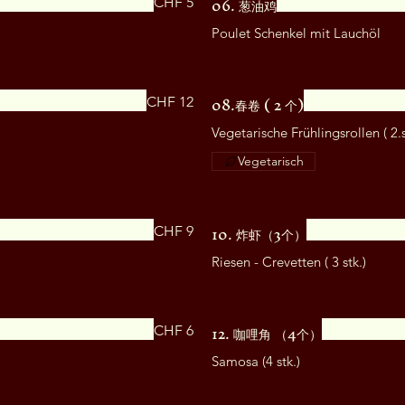
06. 葱油鸡
CHF 5
Poulet Schenkel mit Lauchöl
08.春卷 ( 2 个)
CHF 12
Vegetarische Frühlingsrollen ( 2.s
Vegetarisch
10. 炸虾（3个）
CHF 9
Riesen - Crevetten ( 3 stk.)
12. 咖哩角 （4个）
CHF 6
Samosa (4 stk.)