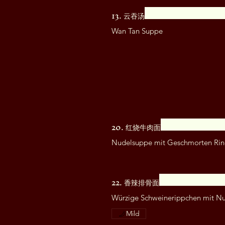
13. 云吞汤
Wan Tan Suppe
20. 红烧牛肉面
Nudelsuppe mit Geschmorten Rind
22. 香辣排骨面
Würzige Schweinerippchen mit N
Mild