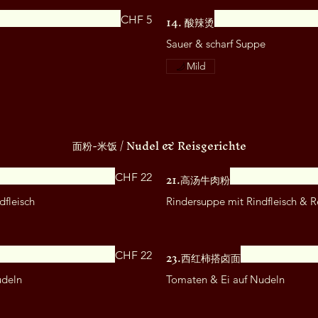
14. 酸辣烫
CHF 5
Mild
面粉-米饭 / Nudel & Reisgerichte
21.高汤牛肉粉
CHF 22
fleisch
Rindersuppe mit Rindfleisch & R
23.西红柿搭卤面
CHF 22
udeln
Tomaten & Ei auf Nudeln