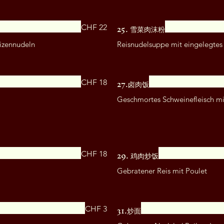
25. 雪菜肉沫粉
CHF 22
izennudeln
Reisnudelsuppe mit eingelegtes
27.卤肉饭
CHF 18
Geschmortes Schweinefleisch mi
29. 鸡肉炒饭
CHF 18
Gebratener Reis mit Poulet
31.炒面
CHF 3