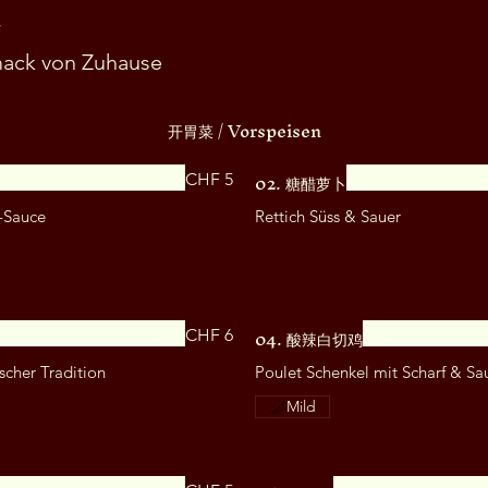
r
ck von Zuhause
开胃菜 / Vorspeisen
02. 糖醋萝卜
CHF 5
r-Sauce
04. 酸辣白切鸡
CHF 6
scher Tradition
Poulet Schenkel mit Scharf & Sa
Mild