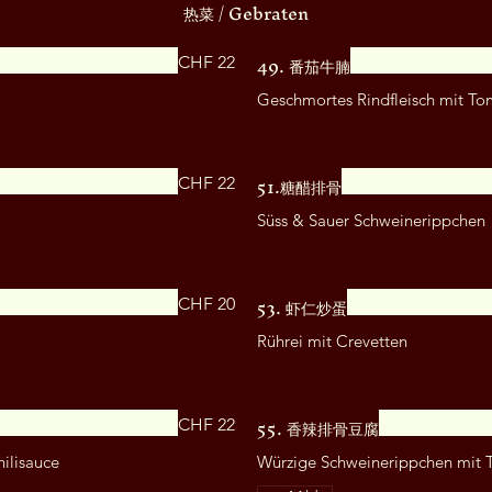
热菜 / Gebraten
49. 番茄牛腩
CHF 22
Geschmortes Rindfleisch mit T
51.糖醋排骨
CHF 22
Süss & Sauer Schweinerippchen
53. 虾仁炒蛋
CHF 20
Rührei mit Crevetten
55. 香辣排骨豆腐
CHF 22
ilisauce
Würzige Schweinerippchen mit 