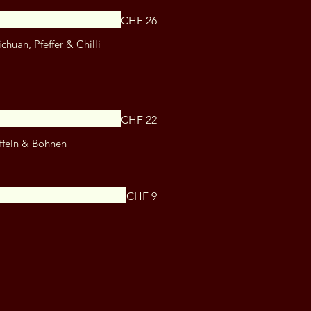
CHF 26
huan, Pfeffer & Chilli
CHF 22
ffeln & Bohnen
CHF 9